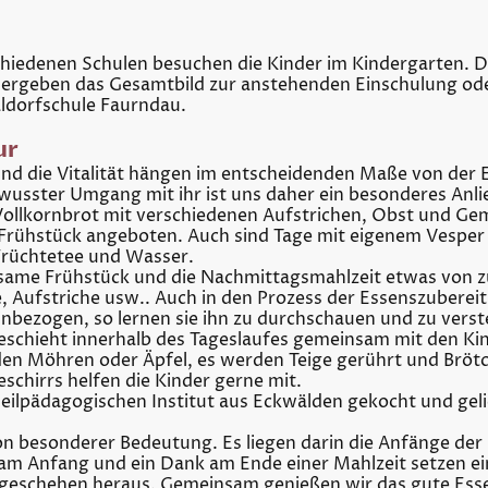
chiedenen Schulen besuchen die Kinder im Kindergarten. D
 ergeben das Gesamtbild zur anstehenden Einschulung oder
ldorfschule Faurndau.
ur
nd die Vitalität hängen im entscheidenden Maße von der 
sster Umgang mit ihr ist uns daher ein besonderes Anlieg
ollkornbrot mit verschiedenen Aufstrichen, Obst und Ge
hstück angeboten. Auch sind Tage mit eigenem Vesper in
 Früchtetee und Wasser.
nsame Frühstück und die Nachmittagsmahlzeit etwas von z
e, Aufstriche usw.. Auch in den Prozess der Essenszubere
nbezogen, so lernen sie ihn zu durchschauen und zu verst
eschieht innerhalb des Tageslaufes gemeinsam mit den Kin
den Möhren oder Äpfel, es werden Teige gerührt und Bröt
chirrs helfen die Kinder gerne mit.
ilpädagogischen Institut aus Eckwälden gekocht und gel
 besonderer Bedeutung. Es liegen darin die Anfänge der S
t am Anfang und ein Dank am Ende einer Mahlzeit setzen 
geschehen heraus. Gemeinsam genießen wir das gute Esse