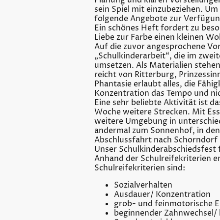
Planung und klaren Vorstellungen.
sein Spiel mit einzubeziehen. U
folgende Angebote zur Verfügun
Ein schönes Heft fordert zu bes
Liebe zur Farbe einen kleinen Wo
Auf die zuvor angesprochene Vor
„Schulkinderarbeit“, die im zwei
umsetzen. Als Materialien stehe
reicht von Ritterburg, Prinzessi
Phantasie erlaubt alles, die Fä
Konzentration das Tempo und nic
Eine sehr beliebte Aktivität ist
Woche weitere Strecken. Mit Ess
weitere Umgebung in unterschiedl
andermal zum Sonnenhof, in den 
Abschlussfahrt nach Schorndorf 
Unser Schulkinderabschiedsfest 
Anhand der Schulreifekriterien e
Schulreifekriterien sind:
Sozialverhalten
Ausdauer/ Konzentration
grob- und feinmotorische 
beginnender Zahnwechsel/ 