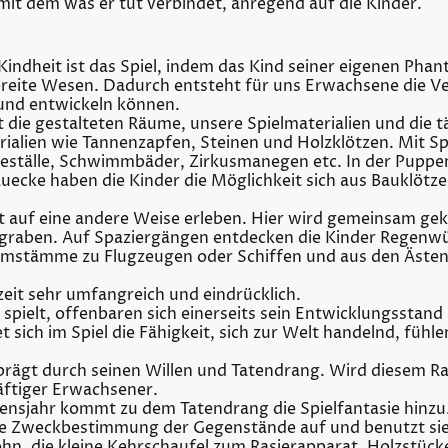
it dem was er tut verbindet, anregend auf die Kinder.
Kindheit ist das Spiel, indem das Kind seiner eigenen Phan
bereite Wesen. Dadurch entsteht für uns Erwachsene die 
esund entwickeln können.
ie gestalteten Räume, unsere Spielmaterialien und die tä
rialien wie Tannenzapfen, Steinen und Holzklötzen. Mit S
eställe, Schwimmbäder, Zirkusmanegen etc. In der Puppene
uecke haben die Kinder die Möglichkeit sich aus Bauklötz
it auf eine andere Weise erleben. Hier wird gemeinsam ge
graben. Auf Spaziergängen entdecken die Kinder Regenwü
stämme zu Flugzeugen oder Schiffen und aus den Ästen 
lzeit sehr umfangreich und eindrücklich.
 spielt, offenbaren sich einerseits sein Entwicklungsstan
 sich im Spiel die Fähigkeit, sich zur Welt handelnd, füh
geprägt durch seinen Willen und Tatendrang. Wird diesem 
räftiger Erwachsener.
ensjahr kommt zu dem Tatendrang die Spielfantasie hinzu
die Zweckbestimmung der Gegenstände auf und benutzt sie
hn, die kleine Kehrschaufel zum Rasierapparat, Holzstüc