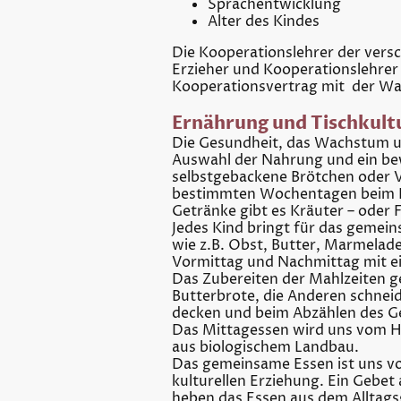
Sprachentwicklung
Alter des Kindes
Die Kooperationslehrer der vers
Erzieher und Kooperationslehrer
Kooperationsvertrag mit der Wa
Ernährung und Tischkult
Die Gesundheit, das Wachstum u
Auswahl der Nahrung und ein bewu
selbstgebackene Brötchen oder V
bestimmten Wochentagen beim Frü
Getränke gibt es Kräuter – oder
Jedes Kind bringt für das gemei
wie z.B. Obst, Butter, Marmelad
Vormittag und Nachmittag mit ei
Das Zubereiten der Mahlzeiten g
Butterbrote, die Anderen schnei
decken und beim Abzählen des Ges
Das Mittagessen wird uns vom He
aus biologischem Landbau.
Das gemeinsame Essen ist uns von
kulturellen Erziehung. Ein Gebe
heben das Essen aus dem Alltags