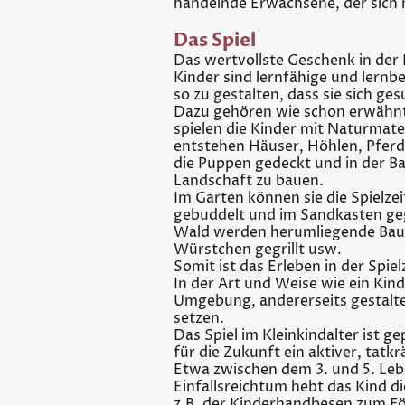
handelnde Erwachsene, der sich m
Das Spiel
Das wertvollste Geschenk in der 
Kinder sind lernfähige und lern
so zu gestalten, dass sie sich g
Dazu gehören wie schon erwähnt d
spielen die Kinder mit Naturmate
entstehen Häuser, Höhlen, Pferd
die Puppen gedeckt und in der Ba
Landschaft zu bauen.
Im Garten können sie die Spielze
gebuddelt und im Sandkasten ge
Wald werden herumliegende Baum
Würstchen gegrillt usw.
Somit ist das Erleben in der Spie
In der Art und Weise wie ein Kind
Umgebung, andererseits gestaltet
setzen.
Das Spiel im Kleinkindalter ist 
für die Zukunft ein aktiver, tatk
Etwa zwischen dem 3. und 5. Leb
Einfallsreichtum hebt das Kind 
z.B. der Kinderhandbesen zum Fö