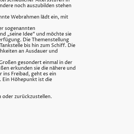
terschiedlicher Altersstufen in
andere noch auszubilden stehen
annte Webrahmen lädt ein, mit
rer sogenannten
ind „seine Idee“ und möchte sie
Verfügung. Die Themenstellung
ankstelle bis hin zum Schiff. Die
chkeiten an Ausdauer und
 Großen gesondert einmal in der
ßen erkunden sie die nähere und
ins Freibad, geht es ein
 Ein Höhepunkt ist die
 oder zurückzustellen.