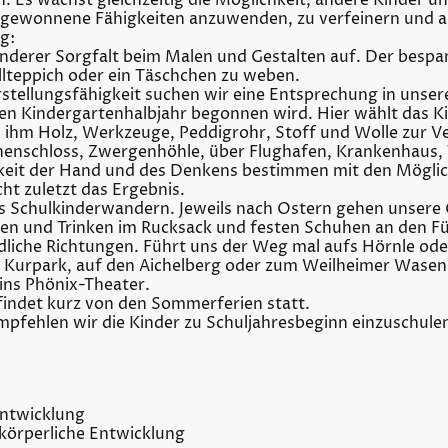
 Es wächst gleichzeitig die Möglichkeit, andere Kinder un
m gewonnene Fähigkeiten anzuwenden, zu verfeinern und 
g:
onderer Sorgfalt beim Malen und Gestalten auf. Der besp
llteppich oder ein Täschchen zu weben.
stellungsfähigkeit suchen wir eine Entsprechung in unse
ten Kindergartenhalbjahr begonnen wird. Hier wählt das K
n ihm Holz, Werkzeuge, Peddigrohr, Stoff und Wolle zur 
nnenschloss, Zwergenhöhle, über Flughafen, Krankenhaus, T
higkeit der Hand und des Denkens bestimmen mit den Mögli
ht zuletzt das Ergebnis.
 das Schulkinderwandern. Jeweils nach Ostern gehen unsere
en und Trinken im Rucksack und festen Schuhen an den Fü
iche Richtungen. Führt uns der Weg mal aufs Hörnle oder 
Kurpark, auf den Aichelberg oder zum Weilheimer Wasen.
ins Phönix-Theater.
findet kurz von den Sommerferien statt.
mpfehlen wir die Kinder zu Schuljahresbeginn einzuschulen
Entwicklung
körperliche Entwicklung