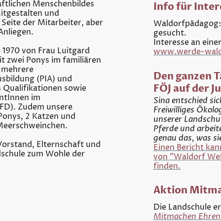
aftlichen Menschenbildes
Info für Inte
itgestalten und
Seite der Mitarbeiter, aber
Waldorfpädagog:i
 Anliegen.
gesucht.
Interesse an eine
 1970 von Frau Luitgard
www.werde-waldo
it zwei Ponys im familiären
 mehrere
Den ganzen T
usbildung (PIA) und
FÖJ auf der 
 Qualifikationen sowie
ntInnen im
Sina entschied sic
 BFD). Zudem unsere
Freiwilliges Ökolo
/Ponys, 2 Katzen und
unserer Landschu
Meerschweinchen.
Pferde und arbeit
genau das, was si
Vorstand, Elternschaft und
Einen Bericht kan
ndschule zum Wohle der
von "Waldorf Wel
finden.
Aktion Mitm
Die Landschule e
Mitmachen Ehren