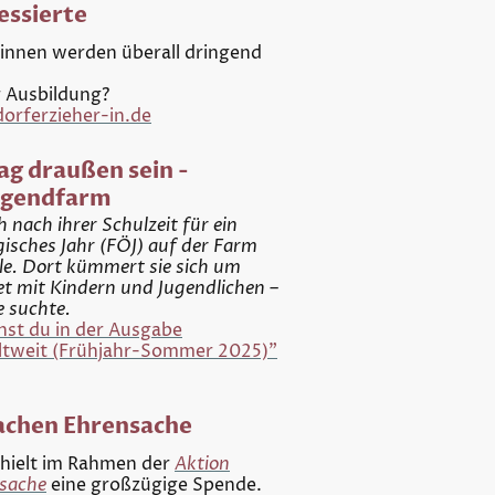
ressierte
nnen werden überall dringend
r Ausbildung?
rferzieher-in.de
ag draußen sein -
Jugendfarm
h nach ihrer Schulzeit für ein
gisches Jahr (FÖJ) auf der Farm
le. Dort kümmert sie sich um
et mit Kindern und Jugendlichen –
e suchte.
nst du in der Ausgabe
tweit (Frühjahr-Sommer 2025)"
achen Ehrensache
rhielt im Rahmen der
Aktion
sache
eine großzügige Spende.