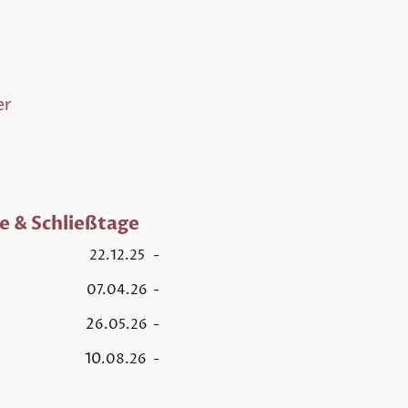
er
e & Schließtage
sferien
22.12.25 -
erien
07.04.26 -
erien 2
6.05.26 -
rien 10
.08.26 -