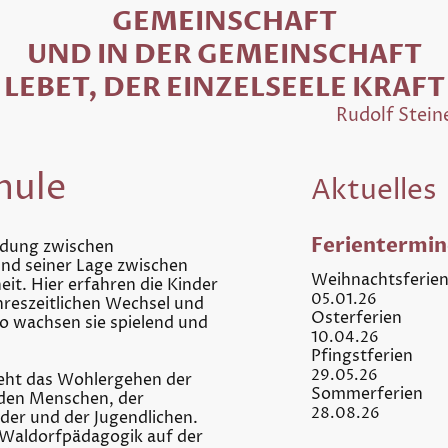
GEMEINSCHAFT
UND IN DER GEMEINSCHAFT
LEBET, DER EINZELSEELE KRAFT
Rudolf Stein
hule
Aktuelles
Ferientermin
indung zwischen
nd seiner Lage zwischen
Weihnacht
it. Hier erfahren die Kinder
05.01.26
hreszeitlichen Wechsel und
Osterf
o wachsen sie spielend und
10.04.26
Pfingstf
29.05.26
teht das Wohlergehen der
Sommerfe
den Menschen, der
28.08.26
der und der Jugendlichen.
 Waldorfpädagogik auf der